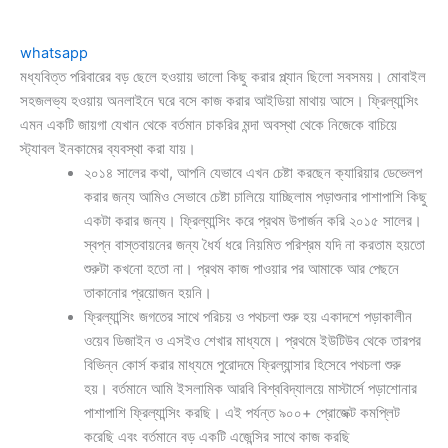
whatsapp
মধ্যবিত্ত পরিবারের বড় ছেলে হওয়ায় ভালো কিছু করার প্ল্যান ছিলো সবসময়। মোবাইল
সহজলভ্য হওয়ায় অনলাইনে ঘরে বসে কাজ করার আইডিয়া মাথায় আসে। ফ্রিল্যান্সিং
এমন একটি জায়গা যেখান থেকে বর্তমান চাকরির মন্দা অবস্থা থেকে নিজেকে বাচিয়ে
স্ট্যাবল ইনকামের ব্যবস্থা করা যায়।
২০১৪ সালের কথা, আপনি যেভাবে এখন চেষ্টা করছেন ক্যারিয়ার ডেভেলপ
করার জন্য আমিও সেভাবে চেষ্টা চালিয়ে যাচ্ছিলাম পড়াশুনার পাশাপাশি কিছু
একটা করার জন্য। ফ্রিল্যান্সিং করে প্রথম উপার্জন করি ২০১৫ সালের।
স্বপ্ন বাস্তবায়নের জন্য ধৈর্য ধরে নিয়মিত পরিশ্রম যদি না করতাম হয়তো
শুরুটা কখনো হতো না। প্রথম কাজ পাওয়ার পর আমাকে আর পেছনে
তাকানোর প্রয়োজন হয়নি।
ফ্রিল্যান্সিং জগতের সাথে পরিচয় ও পথচলা শুরু হয় একাদশে পড়াকালীন
ওয়েব ডিজাইন ও এসইও শেখার মাধ্যমে। প্রথমে ইউটিউব থেকে তারপর
বিভিন্ন কোর্স করার মাধ্যমে পুরোদমে ফ্রিল্যান্সার হিসেবে পথচলা শুরু
হয়। বর্তমানে আমি ইসলামিক আরবি বিশ্ববিদ্যালয়ে মাস্টার্সে পড়াশোনার
পাশাপাশি ফ্রিল্যান্সিং করছি। এই পর্যন্ত ৯০০+ প্রোজেক্ট কমপ্লিট
করেছি এবং বর্তমানে বড় একটি এজেন্সির সাথে কাজ করছি