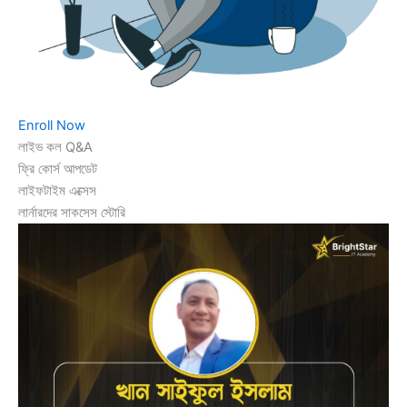
Enroll Now
লাইভ কল Q&A
ফ্রি কোর্স আপডেট
লাইফটাইম এক্সেস
লার্নারদের সাকসেস স্টোরি​