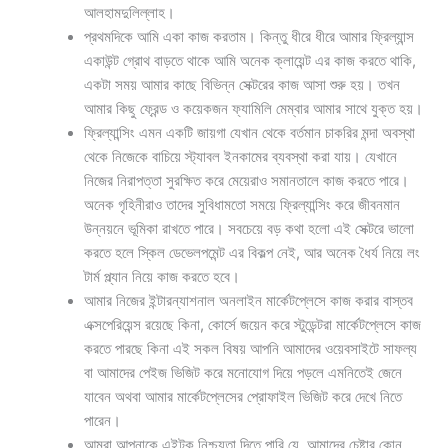
আলহামদুলিল্লাহ।
প্রথমদিকে আমি একা কাজ করতাম। কিন্তু ধীরে ধীরে আমার ফ্রিল্যান্স
একাউন্ট গ্রোথ বাড়তে থাকে আমি অনেক ক্লায়েন্ট এর কাজ করতে থাকি,
একটা সময় আমার কাছে বিভিন্ন সেক্টরের কাজ আসা শুরু হয়। তখন
আমার কিছু ফ্রেন্ড ও কয়েকজন ফ্যামিলি মেম্বার আমার সাথে যুক্ত হয়।
ফ্রিল্যান্সিং এমন একটি জায়গা যেখান থেকে বর্তমান চাকরির মন্দা অবস্থা
থেকে নিজেকে বাচিয়ে স্ট্যাবল ইনকামের ব্যবস্থা করা যায়। যেখানে
নিজের নিরাপত্তা সুরক্ষিত করে মেয়েরাও সমানতালে কাজ করতে পারে।
অনেক গৃহিনীরাও তাদের সুবিধামতো সময়ে ফ্রিল্যান্সিং করে জীবনমান
উন্নয়নে ভূমিকা রাখতে পারে। সবচেয়ে বড় কথা হলো এই সেক্টরে ভালো
করতে হলে স্কিল ডেভেলপমেন্ট এর বিকল্প নেই, আর অনেক ধৈর্য নিয়ে লং
টার্ম প্ল্যান নিয়ে কাজ করতে হবে।
আমার নিজের ইন্টারন্যাশনাল অনলাইন মার্কেটপ্লেসে কাজ করার বাস্তব
এক্সপেরিয়েন্স রয়েছে কিনা, কোর্সে জয়েন করে স্টুডেন্টরা মার্কেটপ্লেসে কাজ
করতে পারছে কিনা এই সকল বিষয় আপনি আমাদের ওয়েবসাইটে সাফল্য
বা আমাদের পেইজ ভিজিট করে মনোযোগ দিয়ে পড়লে এমনিতেই জেনে
যাবেন অথবা আমার মার্কেটপ্লেসের প্রোফাইল ভিজিট করে দেখে নিতে
পারেন।
আমরা আপনাকে এইটুকু নিশ্চয়তা দিতে পারি যে, আমাদের চেষ্টার কোন